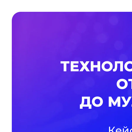
ТЕХНОЛО
О
ДО М
Кей