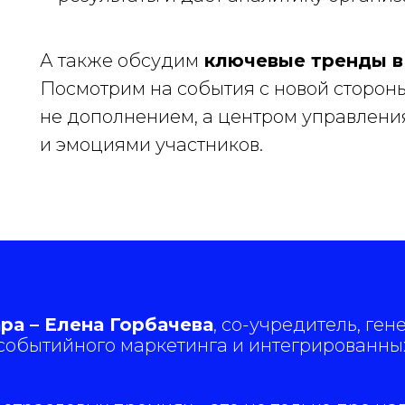
А также обсудим
ключевые тренды в
Посмотрим на события с новой стороны
не дополнением, а центром управлени
и эмоциями участников.
ра – Елена Горбачева
, со-учредитель, г
событийного маркетинга и интегрированны