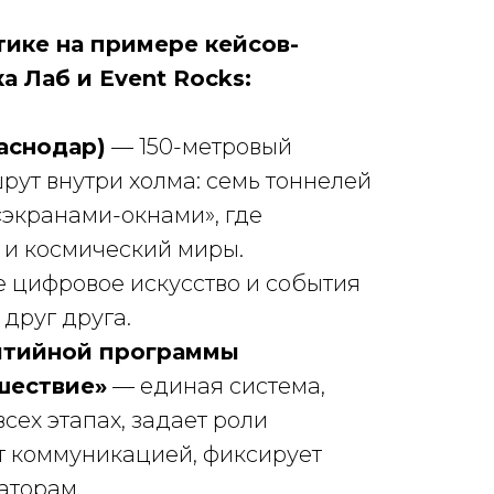
тике на примере кейсов-
 Лаб и Event Rocks:
аснодар)
— 150-метровый
ут внутри холма: семь тоннелей
«экранами-окнами», где
 и космический миры.
е цифровое искусство и события
 друг друга.
ытийной программы
шествие»
— единая система,
сех этапах, задает роли
ет коммуникацией, фиксирует
аторам.