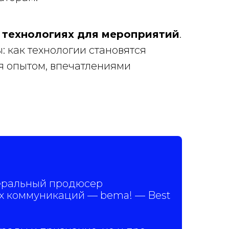
 технологиях для мероприятий
.
: как технологии становятся
я опытом, впечатлениями
енеральный продюсер
х коммуникаций — bema! — Best