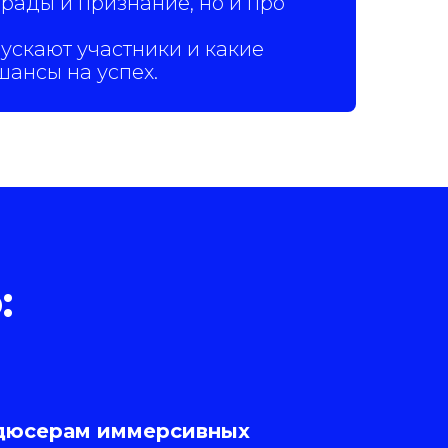
грады и признание, но и про
ускают участники и какие
шансы на успех.
:
дюсерам иммерсивных