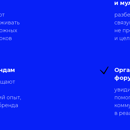
и му
ют
разбе
рживать
связу
ложных
не пр
токов
и це
андам
Орга
фору
ащают
увиди
й опыт,
помог
бренда
комм
в ре